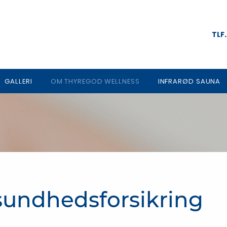
TLF
GALLERI
OM THYREGOD WELLNESS
INFRARØD SAUNA
sundhedsforsikring