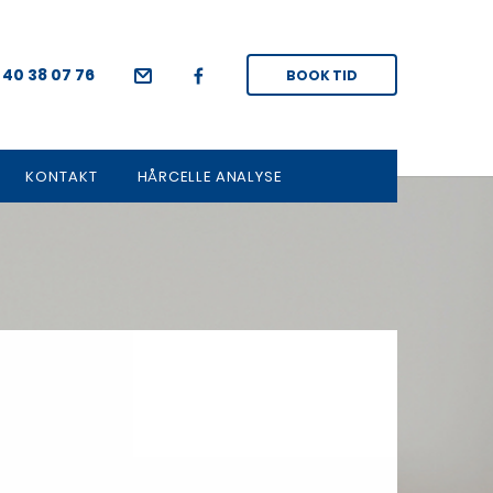
.
40 38 07 76
BOOK TID
KONTAKT
HÅRCELLE ANALYSE