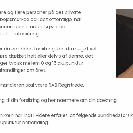
ere og flere personer på det private
bejdsmarked og i det offentlige, har
ennem deres arbejdsgiver en
undhedsforsikring.
r du en sådan forsikring, kan du meget vel
re dækket helt eller delvis af denne. det
gger typisk mellem 8 og 15 akupunktur
ehandlinger om året.
ehandleren skal være RAB Registrede.
ng til din forsikring og hør nærmere om din dækning.
inikken har indtil videre erfaret, at følgende sundhedsforsik
kupunktur behandling: