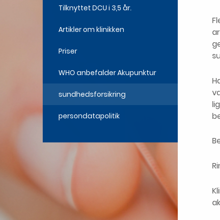
Tilknyttet DCU​ i 3,5 år.
Fl
Artikler om klinikken​
ar
g
Priser
s
WHO anbefalder Akupunktur
Ha
væ
sundhedsforsikring
li
b
persondatapolitik
B
Ri
Kl
a