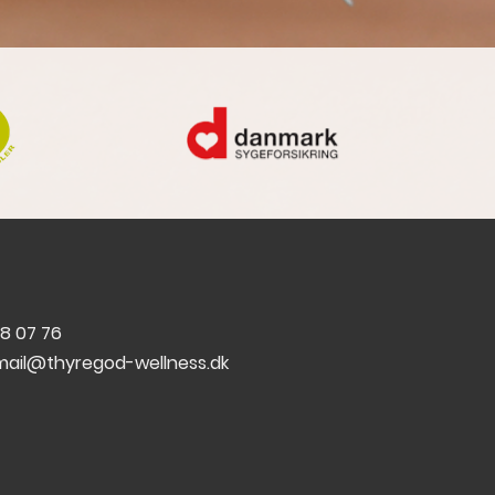
8 07 76
mail@thyregod-wellness.dk