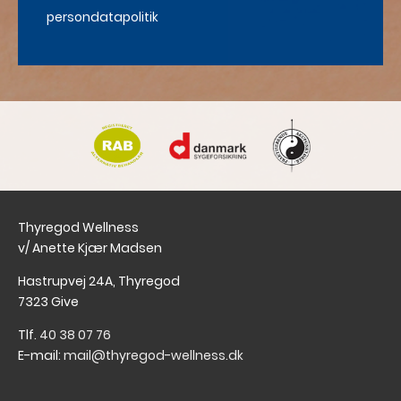
persondatapolitik
Thyregod Wellness
v/ Anette Kjær Madsen
Hastrupvej 24A, Thyregod
7323 Give
Tlf.
40 38 07 76
E-mail:
mail@thyregod-wellness.dk