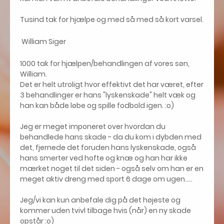
​
Tusind tak for hjælpe og med så med så kort varsel.
William Siger
1000 tak for hjælpen/behandlingen af vores søn,
William.
Det er helt utroligt hvor effektivt det har været, efter
3 behandlinger er hans "lyskenskade" helt væk og
han kan både løbe og spille fodbold igen. :o)
Jeg er meget imponeret over hvordan du
behandlede hans skade - da du kom i dybden med
det, fjernede det foruden hans lyskenskade, også
hans smerter ved hofte og knæ og han har ikke
mærket noget til det siden - også selv om han er en
meget aktiv dreng med sport 6 dage om ugen.....
Jeg/vi kan kun anbefale dig på det højeste og
kommer uden tvivl tilbage hvis (når) en ny skade
opstår :o)