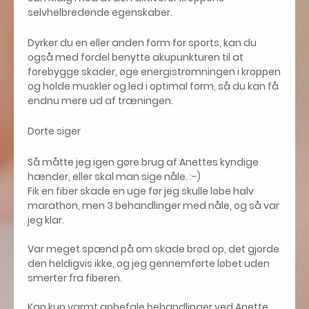
selvhelbredende egenskaber.
Dyrker du en eller anden form for sports, kan du
også med fordel benytte akupunkturen til at
forebygge skader, øge energistrømningen i kroppen
og holde muskler og led i optimal form, så du kan få
endnu mere ud af træningen.
Dorte siger
Så måtte jeg igen gøre brug af Anettes kyndige
hænder, eller skal man sige nåle. :-)
Fik en fiber skade en uge før jeg skulle løbe halv
marathon, men 3 behandlinger med nåle, og så var
jeg klar.
Var meget spænd på om skade brød op, det gjorde
den heldigvis ikke, og jeg gennemførte løbet uden
smerter fra fiberen.
Kan kun​ varmt anbefale behandlinger ved Anette.