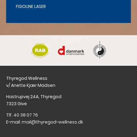
FISIOLINE LASER
Thyregod Wellness
v/ Anette Kjær Madsen
Hastrupvej 24A, Thyregod
7323 Give
Tlf.
40 38 07 76
E-mail:
mail@thyregod-wellness.dk